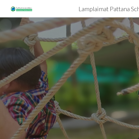
Lamplaimat Pattana Sc
Sk
อนุบ