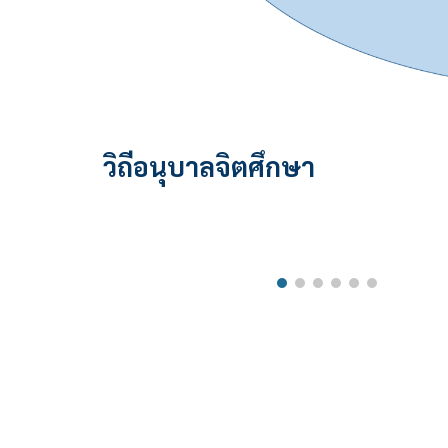
วิถีอนุบาลจิตศึกษา