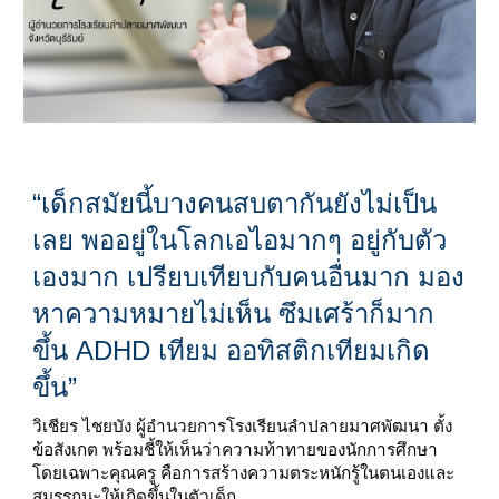
“เด็กสมัยนี้บางคนสบตากันยังไม่เป็น
เลย พออยู่ในโลกเอไอมากๆ อยู่กับตัว
เองมาก เปรียบเทียบกับคนอื่นมาก มอง
หาความหมายไม่เห็น ซึมเศร้าก็มาก
ขึ้น ADHD เทียม ออทิสติกเทียมเกิด
ขึ้น”
วิเชียร ไชยบัง ผู้อำนวยการโรงเรียนลำปลายมาศพัฒนา ตั้ง
ข้อสังเกต พร้อมชี้ให้เห็นว่าความท้าทายของนักการศึกษา
โดยเฉพาะคุณครู คือการสร้างความตระหนักรู้ในตนเองและ
สมรรถนะให้เกิดขึ้นในตัวเด็ก