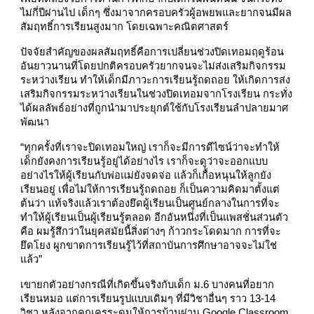
ไม่กี่ปีผ่านไป เด็กๆ ซึ่งมาจากครอบครัวผู้อพยพและยากจนมีผล
สัมฤทธิ์การเรียนสูงมาก โดยเฉพาะคณิตศาสตร์
ปัจจัยสำคัญของผลสัมฤทธิ์คือการเปลี่ยนช่วงปิดเทอมฤดูร้อน
อันยาวนานที่โดยปกติครอบครัวยากจนจะไม่ส่งเสริมกิจกรรม
ระหว่างเรียน ทำให้เด็กมีภาวะการเรียนรู้ถดถอย ให้เกิดการส่ง
เสริมกิจกรรมระหว่างเรียนในช่วงปิดเทอมจากโรงเรียน กระทั่ง
ได้ผลลัพธ์อย่างที่ถูกนำมาประยุกต์ใช้กับโรงเรียนลำปลายมาศ
พัฒนา
“ทุกครั้งที่เราจะปิดเทอมใหญ่ เราก็จะมีการดีไซน์ว่าจะทำให้
เด็กยังคงการเรียนรู้อยู่ได้อย่างไร เราก็จะดูว่าจะออกแบบ
อย่างไรให้ผู้เรียนกับพ่อแม่ยังจดจ่อ แล้วก็เกื้อหนุนให้ลูกยัง
เรียนอยู่ เพื่อไม่ให้การเรียนรู้ถดถอย ก็เป็นความคิดมาตั้งแต่
ต้นว่า แท้จริงแล้วเราต้องยึดผู้เรียนเป็นศูนย์กลางในการที่จะ
ทำให้ผู้เรียนเป็นผู้เรียนรู้ตลอด อีกอันหนึ่งที่เป็นแพสชั่นส่วนตัว
คือ ผมรู้สึกว่าในยุคสมัยนี้สิ่งต่างๆ ก้าวกระโดดมาก การที่จะ
ยึดโยง ผูกขาดการเรียนรู้ไว้ที่สถาบันการศึกษาอาจจะไม่ใช่
แล้ว”
เขายกตัวอย่างกรณีที่เกิดขึ้นจริงกับเด็ก ม.6 บางคนที่อยาก
เรียนหมอ แต่การเรียนรูปแบบเดิมๆ ที่มีวิชาอื่นๆ ราว 13-14
วิชา หลังจากคุณครูระดมให้การบ้านผ่าน Google Classroom