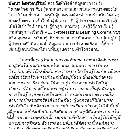
พัฒนา จังหวัดบุรีรัมย์
สรุปถึงหัวใจสำคัญของการปรับ
โครงสร้างการเรียนรู้ท่ามกลางสถานการณ์แพร่ระบาดของโค
วิด-19 โดยย้ำชัดว่า ครูกับผู้ปกครองต้องทำงานร่วมกัน โดยครู
ต้องสร้างความเข้าใจกับผู้ปกครอง ดึงผู้ปกครองมาร่วมเรียนรู้
เพื่อให้เข้าใจเป้าหมาย รู้จักลูก (ตามวัย) และรู้วิธีการเรียนรู้
ร่วมกับลูก วงเรียนรู้ PLC (Professional Learning Community)
หรือ ชุมชนการเรียนรู้ ที่ขยายจากการทำเฉพาะในกลุ่มครูไปสู่
ผู้ปกครองจึงมีความสำคัญมากต่อการกำหนดทิศทางให้การ
เรียนรู้เดินหน้าต่อได้บนพื้นฐานความเข้าใจร่วมกัน
“ตอนนี้ครูอยู่ในสถานการณ์ท้าทาย เราต้องดึงศักยภาพ
มาสู้เพื่อให้เกิดสมรรถนะในตัวเอง แน่นอนว่าการเรียนที่
โรงเรียน เด็กได้ผลลัพธ์มากกว่าเพราะได้เรียนรู้ร่วมกัน ได้แลก
เปลี่ยนเรียนรู้ระหว่างกัน แต่เมื่ออยู่ที่บ้าน ขึ้นอยู่กับว่าครูจะ
ออกแบบการเรียนรู้และให้ความรู้ สร้างความเข้าใจกับผู้
ปกครองได้มากแค่ไหน เพราะผู้ปกครองกลายเป็นผู้สนับสนุน
การเรียนรู้ ครูและโรงเรียนต้องทำงานต่อไปเพราะเราคงไม่
สามารถทำงานสำเร็จได้ในวันเดียว ผู้ปกครองก็ไม่สามารถ
เข้าใจได้ในวันเดียว สถานการณ์การเรียนแม้ว่าครูไม่ได้เต็มที่
ทั้งหมด แต่ก็ยังเชื่อมั่นว่าสิ่งที่พวกเราทำอยู่นี้คือหนทางออกใน
อนาคต เพราะยุคสมัยนี้การผูกขาดยึดโยงการเรียนรู้ไม่ได้อยู่ที่
สถาบันการศึกษาแล้ว เราต้องเปลี่ยนวิธีคิดจากที่เคยคิดจาก