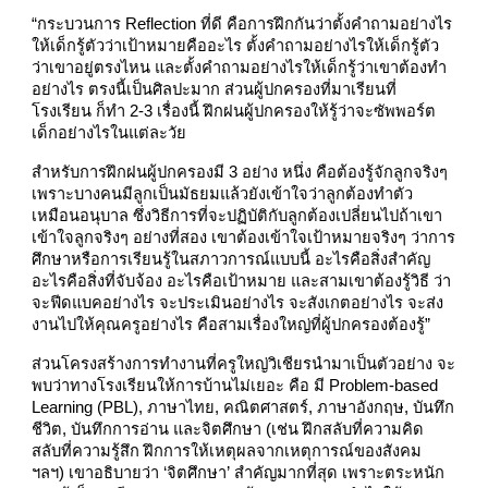
“กระบวนการ Reflection ที่ดี คือการฝึกกันว่าตั้งคำถามอย่างไร
ให้เด็กรู้ตัวว่าเป้าหมายคืออะไร ตั้งคำถามอย่างไรให้เด็กรู้ตัว
ว่าเขาอยู่ตรงไหน และตั้งคำถามอย่างไรให้เด็กรู้ว่าเขาต้องทำ
อย่างไร ตรงนี้เป็นศิลปะมาก ส่วนผู้ปกครองที่มาเรียนที่
โรงเรียน ก็ทำ 2-3 เรื่องนี้ ฝึกฝนผู้ปกครองให้รู้ว่าจะซัพพอร์ต
เด็กอย่างไรในแต่ละวัย
สำหรับการฝึกฝนผู้ปกครองมี 3 อย่าง หนึ่ง คือต้องรู้จักลูกจริงๆ
เพราะบางคนมีลูกเป็นมัธยมแล้วยังเข้าใจว่าลูกต้องทำตัว
เหมือนอนุบาล ซึ่งวิธีการที่จะปฏิบัติกับลูกต้องเปลี่ยนไปถ้าเขา
เข้าใจลูกจริงๆ อย่างที่สอง เขาต้องเข้าใจเป้าหมายจริงๆ ว่าการ
ศึกษาหรือการเรียนรู้ในสภาวการณ์แบบนี้ อะไรคือสิ่งสำคัญ
อะไรคือสิ่งที่จับจ้อง อะไรคือเป้าหมาย และสามเขาต้องรู้วิธี ว่า
จะฟีดแบคอย่างไร จะประเมินอย่างไร จะสังเกตอย่างไร จะส่ง
งานไปให้คุณครูอย่างไร คือสามเรื่องใหญ่ที่ผู้ปกครองต้องรู้”
ส่วนโครงสร้างการทำงานที่ครูใหญ่วิเชียรนำมาเป็นตัวอย่าง จะ
พบว่าทางโรงเรียนให้การบ้านไม่เยอะ คือ มี Problem-based
Learning (PBL), ภาษาไทย, คณิตศาสตร์, ภาษาอังกฤษ, บันทึก
ชีวิต, บันทึกการอ่าน และจิตศึกษา (เช่น ฝึกสลับที่ความคิด
สลับที่ความรู้สึก ฝึกการให้เหตุผลจากเหตุการณ์ของสังคม
ฯลฯ) เขาอธิบายว่า ‘จิตศึกษา’ สำคัญมากที่สุด เพราะตระหนัก