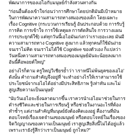
พัฒนาการของเอไอกับมนุษย์กำลังสวนทางกัน
“ก่อนอื่นต้องเข้าใจก่อนว่าการศึกษาโดยปกติมันมีเป้าหมาย
ในการพัฒนาความสามารถทางสมองของเด็ก โดยเฉพาะ
เรื่อง Cognitive (กระบวนการเรียนรู้ อันประกอบด้วย การรับรู้
การคิด การเข้าใจ การใช้เหตุผล การตัดสินใจ การวางแผน
การประยุกต์ใช้) แต่ทุกวันนี้เอไอมันเก่งกว่าเราเยอะเลย มันมี
ความสามารถทาง Cognitive สูงมาก แล้วทุกคนก็ใช้มันง่าย
จนเราไม่คิด จนเราไม่ได้ใช้ Cognitive ของตัวเอง ก็แปลว่า
วันหนึ่งความสามารถทางสมองของมนุษย์มันจะน้อยลงมาก
อันนี้คือพอยต์ใหญ่”
อย่างไรก็ตาม ครูใหญ่วิเชียรย้ำว่า ‘เราหนีไม่พ้นยุคของเอไอ’
ดังนั้น คำถามสำคัญจึงอยู่ที่ ‘จะทำอย่างไรให้เราสามารถใช้
ประโยชน์จากเอไอได้อย่างมีประสิทธิภาพ รู้เท่าทัน และไม่
สูญเสียความเป็นมนุษย์’
“นับวันเอไอจะยิ่งฉลาดมากขึ้น เราควรนำเอไอมาช่วยในการ
ดำรงชีวิตและช่วยในการเรียนรู้ หรือช่วยในงานอะไรที่ต้อง
ทำซ้ำๆ แต่งานสำคัญที่มนุษย์ยังต้องคิดเองอยู่ คืองานที่มัน
ตอบโจทย์เรื่องเจตจำนงของมนุษย์ หรือตอบโจทย์ในเรื่องของ
จิตวิญญาณของความเป็นมนุษย์ เราสูญเสียสิ่งนี้ไม่ได้อยู่แล้ว
เพราะเรายังรู้สึกว่าเราเป็นมนุษย์ ถูกไหม?”