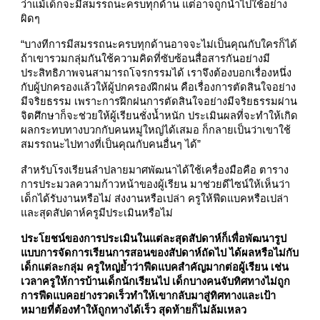
ว่าแม้เด็กจะมีสมรรถนะครบทุกด้าน แต่อาจถูกนำไปใช้อย่าง
ผิดๆ
“บางทีการมีสมรรถนะครบทุกด้านอาจจะไม่เป็นคุณกับใครก็ได้
ถ้าเขารวมกลุ่มกันใช้ความคิดที่ซับซ้อนสื่อสารกันอย่างมี
ประสิทธิภาพจนสามารถโจรกรรมได้ เราจึงต้องบอกเรื่องหนึ่ง
กับผู้ปกครองแล้วให้ผู้ปกครองฝึกฝน คือเรื่องการตัดสินใจอย่าง
มีจริยธรรม เพราะการฝึกฝนการตัดสินใจอย่างมีจริยธรรมผ่าน
จิตศึกษาก็จะช่วยให้ผู้เรียนชั่งน้ำหนัก ประเมินผลที่จะทำให้เกิด
ผลกระทบทางบวกกับคนหมู่ใหญ่ได้เสมอ ก็กลายเป็นว่าเขาใช้
สมรรถนะไปทางที่เป็นคุณกับคนอื่นๆ ได้”
สำหรับโรงเรียนลำปลายมาศพัฒนาได้ใช้เครื่องมือคือ ตาราง
การประมวลความก้าวหน้าของผู้เรียน มาช่วยดีไซน์ให้เห็นว่า
เด็กได้รับงานหรือไม่ ส่งงานหรือเปล่า ครูให้ฟีดแบคหรือเปล่า
และสุดสัปดาห์ครูมีประเมินหรือไม่
ประโยชน์ของการประเมินในแต่ละสุดสัปดาห์ก็เพื่อพัฒนารูป
แบบการจัดการเรียนการสอนของสัปดาห์ถัดไป ได้ผลหรือไม่กับ
เด็กแต่ละกลุ่ม ครูใหญ่ย้ำว่าฟีดแบคสำคัญมากต่อผู้เรียน เช่น
เวลาครูให้การบ้านเด็กนักเรียนไป เด็กบางคนจับทิศทางไม่ถูก
การฟีดแบคอย่างรวดเร็วทำให้เขากลับมาสู่ทิศทางและเป้า
หมายที่ต้องทำให้ถูกทางได้เร็ว สุดท้ายก็ไม่ล้มเหลว