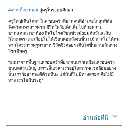
#จากเด็กยากจน
สู่ครูในระบบศึกษา
ครูใหญ่เติบโตมาในครอบครัวที่ยากจนที่อำเภอโกสุมพิสัย
จังหวัดมหาสารคาม ชีวิตในวัยเด็กเต็มไปด้วยความ
ขาดแคลน เขาต้องเดินไปโรงเรียนช่วงมัธยมต้นวันละสิบ
กิโลเมตร และเกือบไม่ได้เรียนต่อหลังจบชั้น ม.6 หากไม่ได้ทุน
จากโครงการคุรุทายาท ชีวิตจึงค่อยๆ เติบโตขึ้นผ่านเส้นทาง
วิชาชีพครู
“ผมมาจากพื้นฐานครอบครัวที่ยากจนมากเหมือนครอบครัว
ชนบทส่วนใหญ่ เพราะงั้นเวลาเราอยู่ในสภาพแวดล้อมอย่าง
นั้น เราก็อยากจะตีตัวหนีนะ แต่มันก็ไม่มีทางหรอก คือไม่มี
ทาง เราไม่มีประตู”
อ่านต่อที่นี่