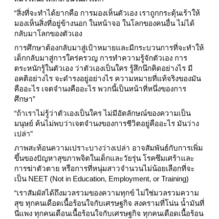
“สิ่งที่จะทำได้ยากคือ การมองเห็นตัวเอง เราถูกกระตุ้นเร้าให้
มองเห็นสิ่งที่อยู่ข้างนอก ในหน้าจอ ในโลกของคนอื่น ไม่ได้
กลับมาโลกของตัวเอง
การศึกษาต้องกลับมาสู่เป้าหมายและมีกระบวนการที่จะทำให้
เด็กกลับมาสู่การใคร่ครวญ การทำความรู้จักตัวเอง การ
ตระหนักรู้ในตัวเอง ว่าตัวเองเป็นใคร รู้สึกนึกคิดอย่างไร มี
อคติอย่างไร จะดำรงอยู่อย่างไร ความหมายที่แท้จริงของมัน
คืออะไร เจตจำนงคืออะไร พวกนี้เป็นหน้าที่หนึ่งของการ
ศึกษา”
“ถ้าเราไม่รู้ว่าตัวเองเป็นใคร ไม่มีอัตลักษณ์ของความเป็น
มนุษย์ ค้นไม่พบว่าเจตจำนงของการชีวิตอยู่คืออะไร มันว่าง
เปล่า”
ภาพสะท้อนความเปราะบางว่างเปล่า อาจสัมพันธ์กับการเพิ่ม
ขึ้นของปัญหาสุขภาพจิตในเด็กและวัยรุ่น โรคซึมเศร้าและ
การฆ่าตัวตาย หรือการที่หนุ่มสาวจำนวนไม่น้อยเลือกที่จะ
เป็น NEET (Not in Education, Employment, or Training)
“เราสัมผัสได้ถึงมวลรวมของความทุกข์ ไม่ใช่มวลรวมความ
สุข ทุกคนเดือดเนื้อร้อนใจกับเศรษฐกิจ สงครามที่โน่น น้ำมันที่
นี่แพง ทุกคนเดือนเนื้อร้อนใจกับเศรษฐกิจ ทุกคนเดือดเนื้อร้อน