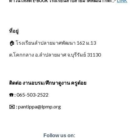
👉
LINK
ดาวน์โหลด E-BOOK โรงเรียนลำปลายมาศพัฒนา กด
ที่อยู่
🏠
โรงเรียนลำปลายมาศพัฒนา 162 ม.13
ต.โคกกลาง อ.ลำปลายมาศ จ.บุรีรัมย์ 31130
ติดต่อ งานอบรม/ศึกษาดูงาน ครูต๋อย
☎️
:
065-503-2522
✉️
:
pantippa@lpmp.org
Follow us on: