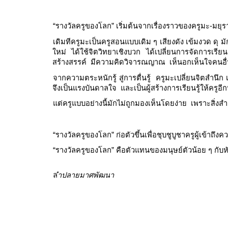
“รางวัลครูของโลก” เริ่มต้นจากเรื่องราวของครูมะ-มยุรา
เดิมทีครูมะเป็นครูสอนแบบเดิม ๆ เสียงดัง เข้มงวด ดุ มั
ใหม่ ได้ใช้จิตวิทยาเชิงบวก ได้เปลี่ยนการจัดการเรี
สร้างสรรค์ มีความคิดวิจารณญาณ เห็นอกเห็นใจคนอื่น
จากความตระหนักรู้ สู่การตื่นรู้ ครูมะเปลี่ยนจิตสำนึ
จึงเป็นแรงบันดาลใจ และเป็นผู้สร้างการเรียนรู้ให้ครูอี
แต่ครูแบบอย่างนี้มักไม่ถูกมองเห็นโดยง่าย เพราะสิ่ง
“รางวัลครูของโลก” ก่อตัวขึ้นเพื่อชุบชูบูชาครูผู้เข้าถึ
“รางวัลครูของโลก” คือตัวแทนของมนุษย์ตัวน้อย ๆ กับหั
ล
ำปลายมาศพัฒนา