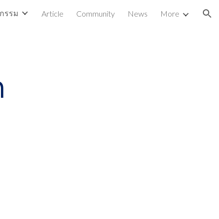
ตกรรม
Article
Community
News
More
ion
ก