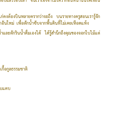
แม่ไก่คงต้องบินหลายครากว่าจะถึง บนรายทางครูสอนเรารู้จัก
ันใหม่ เพื่อตักน้ำซับจากพื้นดินที่ไม่เคยเหือดแห้ง
น้ำและตักรินน้ำดื่มเองได้ ได้รู้สำนึกถึงคุณของจอกใบไม้แต่
ะเกื้อกูลธรรมชาติ
นคับแคบ