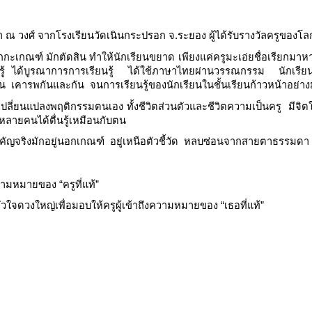
 ณ วงศ์ จากโรงเรียนวัดเนินกระปรอก จ.ระยอง ผู้ได้รับรางวัลครูของโลก คร
กกะเกณฑ์ มักตัดสิน ทำให้นักเรียนขยาด เพียงแค่ครูมะเอ่ยชื่อเรียกมาหานั
ยนรู้ ได้บูรณาการการเรียนรู้ ได้ใช้ภาษาไทยผ่านวรรณกรรม นักเรียนก
 เคารพกันและกัน จนการเรียนรู้ของนักเรียนในชั้นเรียนก้าวหน้าอย่า
ก เปลี่ยนแปลงพฤติกรรมตนเอง ทั้งชีวิตส่วนตัวและชีวิตความเป็นครู มีจิ
กหลายคนได้ตื่นรู้เหมือนกับตน
สำคัญจริงมักอยู่นอกเกณฑ์ อยู่เหนือตัวชี้วัด หลบซ่อนจากสายตาธรรมดา
งความหมายของ “ครูที่แท้”
วใจดวงใหญ่เพื่อมอบให้ครูผู้เข้าถึงความหมายของ “เธอที่แท้”