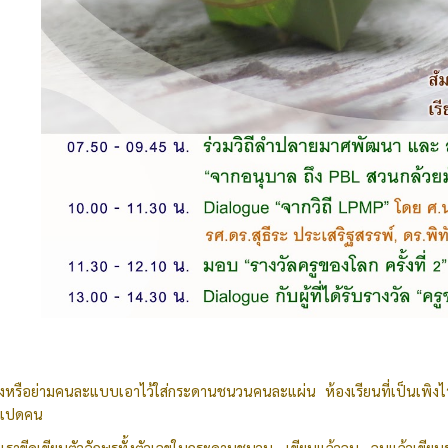
งหรือย่ามคนละแบบเอาไว้ใส่กระดานชนวนคนละแผ่น ห้องเรียนที่เป็นเพิงไร้ผนัง
จ็ดแปดคน
ราขีดเขียนตัวอักษรทั้งตัวเลขในกระดานชนวน เขียนแล้วลบ ลบแล้วเขียนรอ