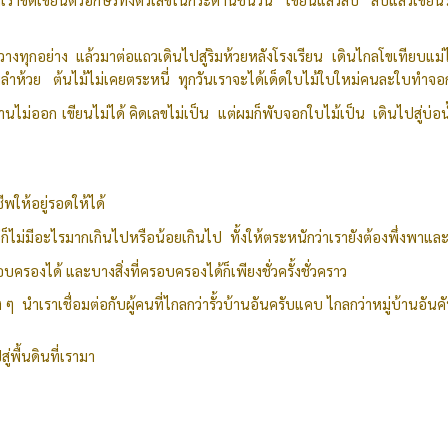
เราวางทุกอย่าง แล้วมาต่อแถวเดินไปสู่ริมห้วยหลังโรงเรียน เดินไกลโขเทียบ
ิมลำห้วย ต้นไม้ไม่เคยตระหนี่ ทุกวันเราจะได้เด็ดใบไม้ใบใหม่คนละใบทำจอกอ
อ่านไม่ออก เขียนไม่ได้ คิดเลขไม่เป็น แต่ผมก็พับจอกใบไม้เป็น เดินไปสู่บ่อ
ชีพให้อยู่รอดให้ได้
่ก็ไม่มีอะไรมากเกินไปหรือน้อยเกินไป ทั้งให้ตระหนักว่าเรายังต้องพึ่งพาแล
ครองได้ และบางสิ่งที่ครอบครองได้ก็เพียงชั่วครั้งชั่วคราว
าง ๆ นำเราเชื่อมต่อกับผู้คนที่ไกลกว่ารั้วบ้านอันครับแคบ ไกลกว่าหมู่บ้านอั
่พื้นดินที่เรามา