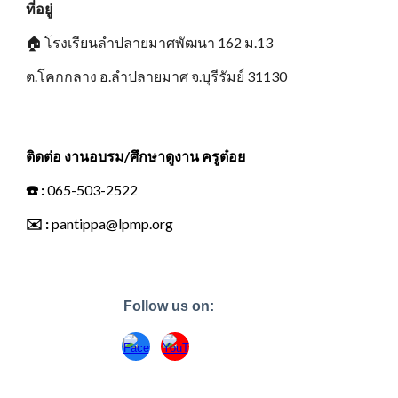
ที่อยู่
🏠
โรงเรียนลำปลายมาศพัฒนา 162 ม.13
ต.โคกกลาง อ.ลำปลายมาศ จ.บุรีรัมย์ 31130
ติดต่อ งานอบรม/ศึกษาดูงาน ครูต๋อย
☎️
:
065-503-2522
✉️
:
pantippa@lpmp.org
Follow us on: