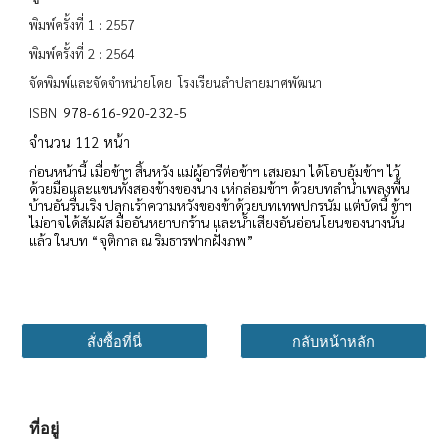
พิมพ์ครั้งที่ 1 : 2557
พิมพ์ครั้งที่ 2 : 2564
จัดพิมพ์และจัดจำหน่ายโดย โรงเรียนลำปลายมาศพัฒนา
978-616-920-232-5
ISBN
จำนวน 112 หน้า
ก่อนหน้านี้ เมื่อข้าฯ สิ้นหวัง แม่ผู้อารีต่อข้าฯ เสมอมา ได้โอบอุ้มข้าฯ ไว้
ด้วยมือและแขนทั้งสองข้างของนาง เห่กล่อมข้าฯ ด้วยบทลำนำเพลงพื้น
บ้านอันรื่นเริง ปลุกเร้าความหวังของข้าด้วยบทเทพปกรนัม แต่บัดนี้ ข้าฯ
ไม่อาจได้สัมผัส มืออันหยาบกร้าน และน้ำเสียงอันอ่อนโยนของนางนั้น
แล้ว ในบท “จุติกาล ณ ริมธารฟากฝั่งภพ”
สั่งซื้อที่นี่
กลับหน้าหลัก
ที่อยู่