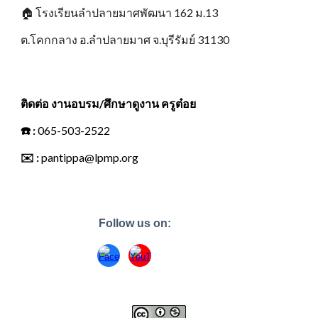
🏠
โรงเรียนลำปลายมาศพัฒนา 162 ม.13
ต.โคกกลาง อ.ลำปลายมาศ จ.บุรีรัมย์ 31130
ติดต่อ งานอบรม/ศึกษาดูงาน ครูต๋อย
☎️
:
065-503-2522
✉️
:
pantippa@lpmp.org
Follow us on: