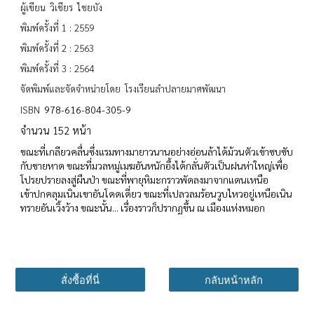
ผู้เขียน วิเชียร ไชยบัง
พิมพ์ครั้งที่ 1 : 2559
พิมพ์ครั้งที่ 2 : 2563
พิมพ์ครั้งที่ 3 : 2564
จัดพิมพ์และจัดจำหน่ายโดย โรงเรียนลำปลายมาศพัฒนา
978-616-804-305-9
ISBN
จำนวน 152 หน้า
ขณะที่เกลียวคลื่นซึ่งแรมทางมายาวนานอย่างอ่อนล้าได้ม้วนตัวเข้าซบซับ
กับชายหาด ขณะที่มวลหมู่เมฆอันหนักอึ้งได้กลั่นตัวเป็นฝนห่าใหญ่เพื่อ
โปรยปรายลงสู่ผืนป่า ขณะที่พายุหิมะกราวพัดลงมาจากแดนเหนือ
เข้าปกคลุมเนินเขาอันโดดเดี่ยว ขณะที่เปลวลมร้อนวูบไหวอยู่เหนือเนิน
ทรายอันเวิ้งว้าง ขณะนั้น... เรื่องราวก็ปรากฏขึ้น ณ เมืองแห่งหมอก
สั่งซื้อที่นี่
กลับหน้าหลัก