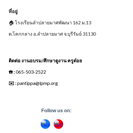
ที่อยู่
🏠
โรงเรียนลำปลายมาศพัฒนา 162 ม.13
ต.โคกกลาง อ.ลำปลายมาศ จ.บุรีรัมย์ 31130
ติดต่อ งานอบรม/ศึกษาดูงาน ครูต๋อย
☎️
:
065-503-2522
✉️
:
pantippa@lpmp.org
Follow us on: