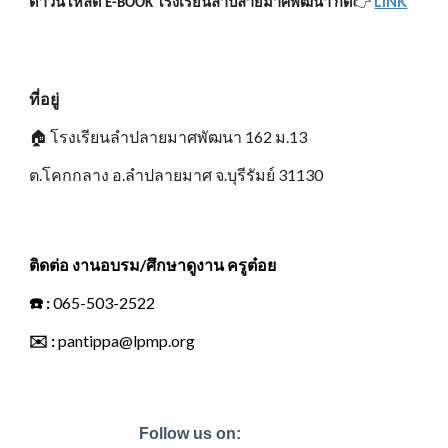
👉
LINK
ดาวน์โหลด E-BOOK โรงเรียนลำปลายมาศพัฒนา กด
ที่อยู่
🏠
โรงเรียนลำปลายมาศพัฒนา 162 ม.13
ต.โคกกลาง อ.ลำปลายมาศ จ.บุรีรัมย์ 31130
ติดต่อ งานอบรม/ศึกษาดูงาน ครูต๋อย
☎️
:
065-503-2522
✉️
:
pantippa@lpmp.org
Follow us on: