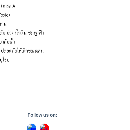
) เกรด A
oxic)
วนาน
ส้ม ม่วง น้ำเงิน ชมพู ฟ้า
ยากับน้ำ
ามปลอดภัยให้เด็กขณะเล่น
งยุโรป
Follow us on: