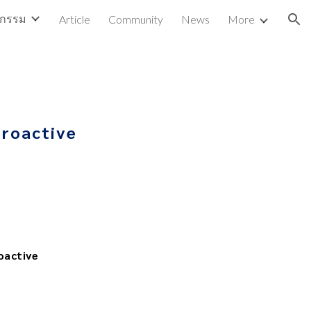
ตกรรม
Article
Community
News
More
ion
Proactive
roactive