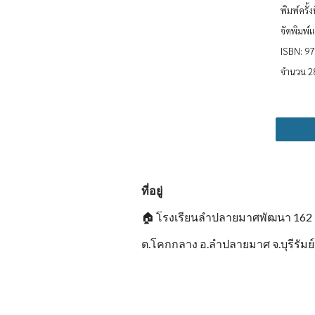
พิมพ์ครั้ง
จัดพิมพ
ISBN: 9
จำนวน 28
ที่อยู่
🏠
โรงเรียนลำปลายมาศพัฒนา 162
ต.โคกกลาง อ.ลำปลายมาศ จ.บุรีรัมย