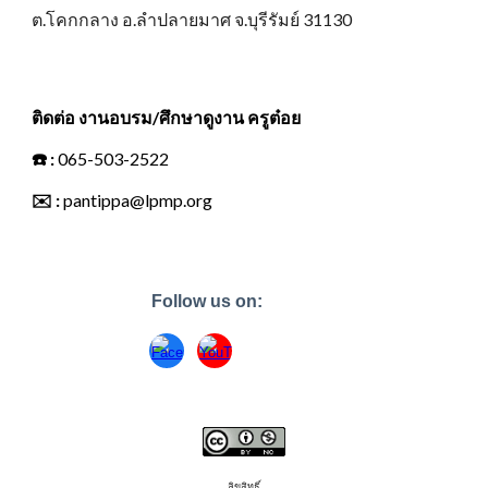
ต.โคกกลาง อ.ลำปลายมาศ จ.บุรีรัมย์ 31130
ติดต่อ งานอบรม/ศึกษาดูงาน ครูต๋อย
☎️
:
065-503-2522
✉️
:
pantippa@lpmp.org
Follow us on:
ลิขสิทธิ์