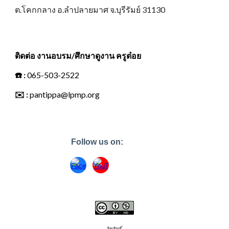
ต.โคกกลาง อ.ลำปลายมาศ จ.บุรีรัมย์ 31130
ติดต่อ งานอบรม/ศึกษาดูงาน ครูต๋อย
☎️
:
065-503-2522
✉️
:
pantippa@lpmp.org
Follow us on:
ลิขสิทธิ์